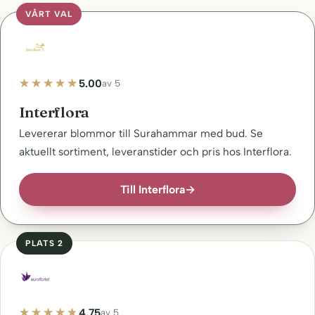
VÅRT VAL
5.00
av 5
Interflora
Levererar blommor till Surahammar med bud. Se
aktuellt sortiment, leveranstider och pris hos Interflora.
Till Interflora
→
PLATS 2
4.75
av 5