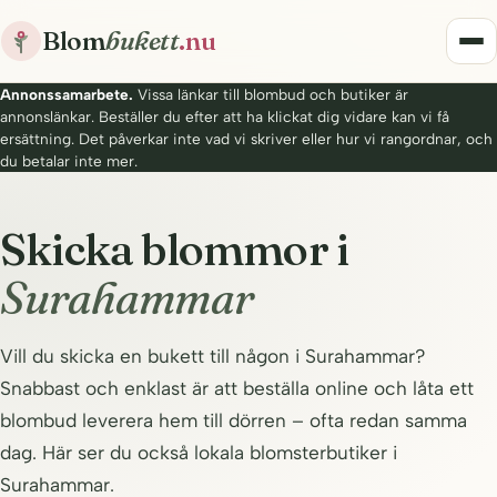
Blom
bukett
.nu
Annonssamarbete.
Vissa länkar till blombud och butiker är
annonslänkar. Beställer du efter att ha klickat dig vidare kan vi få
ersättning. Det påverkar inte vad vi skriver eller hur vi rangordnar, och
du betalar inte mer.
Skicka blommor i
Surahammar
Vill du skicka en bukett till någon i Surahammar?
Snabbast och enklast är att beställa online och låta ett
blombud leverera hem till dörren – ofta redan samma
dag. Här ser du också lokala blomsterbutiker i
Surahammar.