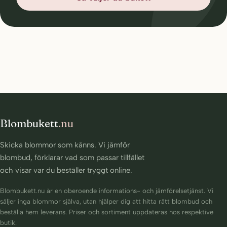
Blombukett
.nu
Skicka blommor som känns. Vi jämför
blombud, förklarar vad som passar tillfället
och visar var du beställer tryggt online.
Blombukett.nu är en oberoende informations- och jämförelsetjänst. Vi
säljer inga blommor själva, utan hjälper dig att hitta rätt blombud och
beställa hem leverans. Priser och sortiment uppdateras hos respektive
butik.