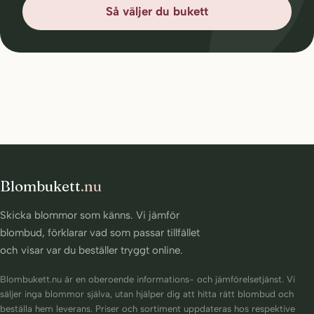
Så väljer du bukett
Blombukett
.nu
Skicka blommor som känns. Vi jämför
blombud, förklarar vad som passar tillfället
och visar var du beställer tryggt online.
Blombukett.nu är en oberoende informations- och jämförelsetjänst. Vi
säljer inga blommor själva, utan hjälper dig att hitta rätt blombud och
beställa hem leverans. Priser och sortiment uppdateras hos respektive