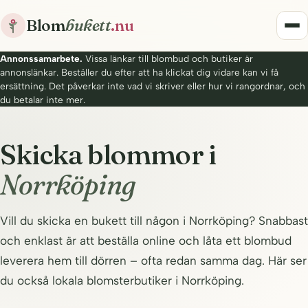
Blom
bukett
.nu
Annonssamarbete.
Vissa länkar till blombud och butiker är
annonslänkar. Beställer du efter att ha klickat dig vidare kan vi få
ersättning. Det påverkar inte vad vi skriver eller hur vi rangordnar, och
du betalar inte mer.
Skicka blommor i
Norrköping
Vill du skicka en bukett till någon i Norrköping? Snabbast
och enklast är att beställa online och låta ett blombud
leverera hem till dörren – ofta redan samma dag. Här ser
du också lokala blomsterbutiker i Norrköping.