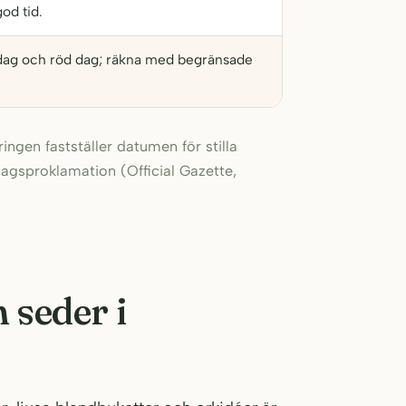
god tid.
dag och röd dag; räkna med begränsade
ingen fastställer datumen för stilla
dagsproklamation (Official Gazette,
 seder i