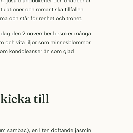
r, ljusa blandbuketter och orkidéer är
lationer och romantiska tillfällen.
ma och står för renhet och trohet.
ars dag den 2 november besöker många
m och vita liljor som minnesblommor.
 som kondoleanser än som glad
icka till
m sambac), en liten doftande jasmin