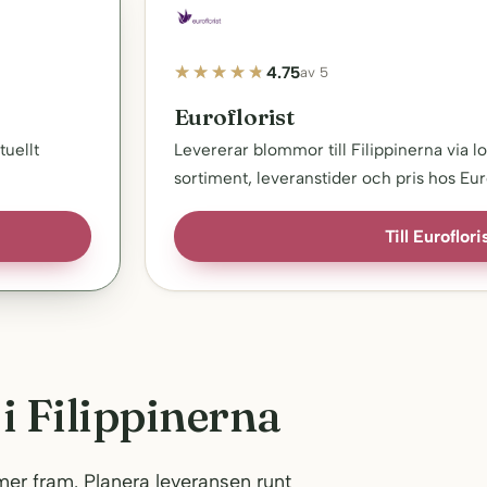
4.75
av 5
Euroflorist
tuellt
Levererar blommor till Filippinerna via lok
sortiment, leveranstider och pris hos Euro
Till Euroflori
i Filippinerna
er fram. Planera leveransen runt