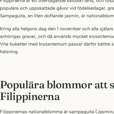
Filippinerna är ett övervägande katolskt land, och roso
populära och uppskattade gåvor vid födelsedagar, gratu
Sampaguita, en liten doftande jasmin, är nationalblom
Kring alla helgons dag den 1 november och alla själ
anhörigas gravar, och då används mycket krysantemu
Vita buketter med krysantemum passar därför bättre
hälsning.
Populära blommor att sk
Filippinerna
Filippinernas nationalblomma är sampaguita (Jasminu