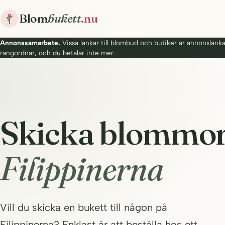
Blom
bukett
.nu
Annonssamarbete.
Vissa länkar till blombud och butiker är annonslänkar.
rangordnar, och du betalar inte mer.
Skicka blommor 
Filippinerna
Vill du skicka en bukett till någon på
Filippinerna? Enklast är att beställa hos ett