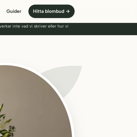
Guider
Hitta blombud
→
erkar inte vad vi skriver eller hur vi