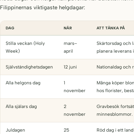
Filippinernas viktigaste helgdagar:
DAG
NÄR
ATT TÄNKA PÅ
Stilla veckan (Holy
mars–
Skärtorsdag och l
Week)
april
planera leverans i
Självständighetsdagen
12 juni
Nationaldag och r
Alla helgons dag
1
Många köper blom
november
hos florister, bestä
Alla själars dag
2
Gravbesök fortsätt
november
minnesblommor.
Juldagen
25
Röd dag i ett land