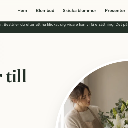
Hem
Blombud
Skicka blommor
Presenter
 Beställer du efter att ha klickat dig vidare kan vi få ersättning. Det påv
till