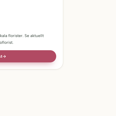
ala florister. Se aktuellt
florist.
st
→