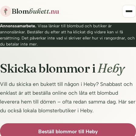
Blom
bukett
.nu
Annonssamarbete.
Vissa länkar till blombud och butiker är
annonslänkar. Beställer du efter att ha klickat dig vidare kan vi få
ersättning. Det påverkar inte vad vi skriver eller hur vi rangordnar, och
du betalar inte mer.
Skicka blommor i
Heby
Vill du skicka en bukett till någon i Heby? Snabbast och
enklast är att beställa online och låta ett blombud
leverera hem till dörren – ofta redan samma dag. Här ser
du också lokala blomsterbutiker i Heby.
Beställ blommor till Heby