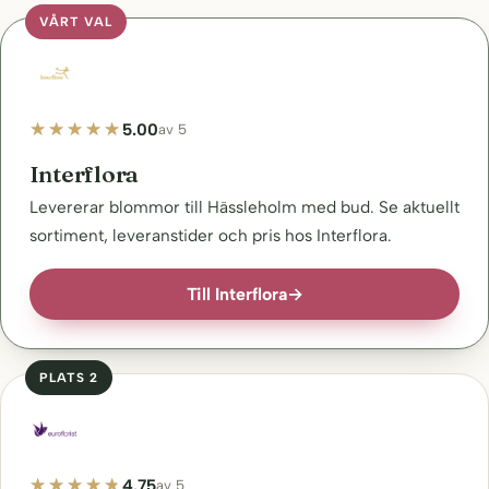
VÅRT VAL
5.00
av 5
Interflora
Levererar blommor till Hässleholm med bud. Se aktuellt
sortiment, leveranstider och pris hos Interflora.
Till Interflora
→
PLATS 2
4.75
av 5