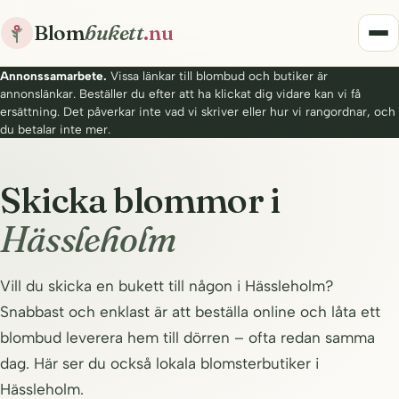
Blom
bukett
.nu
Annonssamarbete.
Vissa länkar till blombud och butiker är
annonslänkar. Beställer du efter att ha klickat dig vidare kan vi få
ersättning. Det påverkar inte vad vi skriver eller hur vi rangordnar, och
du betalar inte mer.
Skicka blommor i
Hässleholm
Vill du skicka en bukett till någon i Hässleholm?
Snabbast och enklast är att beställa online och låta ett
blombud leverera hem till dörren – ofta redan samma
dag. Här ser du också lokala blomsterbutiker i
Hässleholm.